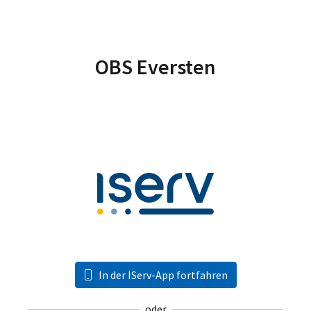
OBS Eversten
In der IServ-App fortfahren
oder