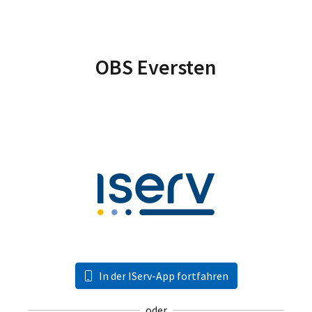
OBS Eversten
In der IServ-App fortfahren
oder